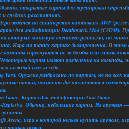
днее время появились новые виды карт:
Обычно, открытые карты для тренировки стрельб
 и средних расстояниях.
гра ведётся на снайперских винтовках AWP (реже S
арты для модификации Deathmatch Mod (CSDM). П
 на которых минимум внешнего реализма, но много
лина. Игра на таких картах быстротечна. В этом 
е команды соревнуются не за бомбы или заложников
 Некоторые карты имеют разделение на команды, н
рых каждый сам за себя.
ag Yard. Оружие разбросано по картам, не на всех 
окупные точки, часто от dm отличаются симметр
ов.
un Game. Карты для модификации Gun Game.
-Explosive. Обычно, небольшие карты. Из оружия —
 гранаты.
ife Arena, игра в которой нельзя купить оружие, иг
ся только ножи.