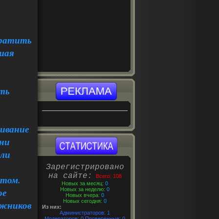
тратить
вшая
ыть
живание
ени
сли
Зарегистрировано
на сайте:
Всего: 108
етом.
Новых за месяц:
0
Новых за неделю:
0
ое
Новых вчера
: 0
Новых сегодня:
0
ложников
Из них:
Администраторов:
1
Модераторов
: 0
Проверенные
: 0