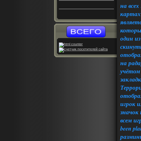
на всех
картах
являетс
которы
один из
скинуть
отобра
на рад
учётом
заклад
Террори
отобра
игрок и
значок
всем иг
been pl
размини