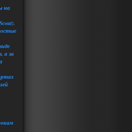
ы на
cout).
ростые
виде
, а за
а
картах
ией
рокам