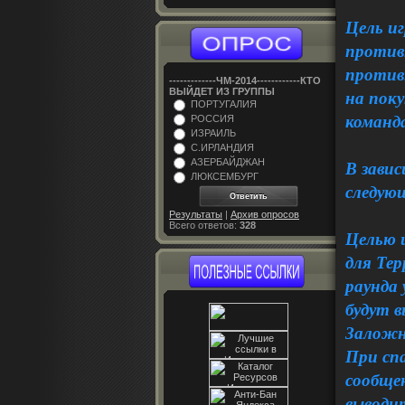
Цель и
против
против
-------------ЧM-2014------------КТО
ВЫЙДЕТ ИЗ ГРУППЫ
на пок
ПОРТУГАЛИЯ
команд
РОССИЯ
ИЗРАИЛЬ
С.ИРЛАНДИЯ
АЗЕРБАЙДЖАН
В зави
ЛЮКСЕМБУРГ
следующ
Результаты
|
Архив опросов
Всего ответов:
328
Целью и
для Тер
раунда 
будут 
Заложн
При спа
сообщен
выводи