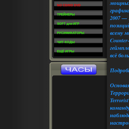
мощных
NO CD/NO DVD
график
ТРЕЙНЕРЫ
2007 —
позици
SOFT для ИГР
всему 
РУСИФИКАТОРЫ
Counter
ЧИТ-КОДЫ
геймпле
ЕЩЁ ИГРЫ
всё бол
Подроб
Основа
Террори
Terrori
команд
наблюд
настрой