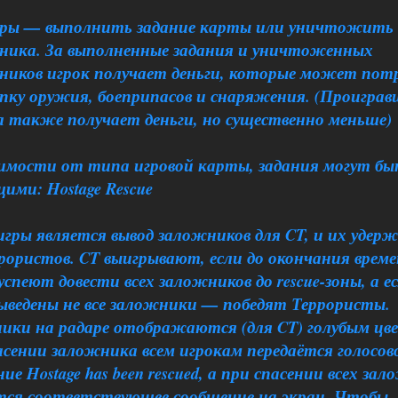
гры — выполнить задание карты или уничтожить
ника. За выполненные задания и уничтоженных
ников игрок получает деньги, которые может по
упку оружия, боеприпасов и снаряжения. (Проигра
а также получает деньги, но существенно меньше)
симости от типа игровой карты, задания могут б
ими: Hostage Rescue
гры является вывод заложников для CT, и их удер
рористов. CT выигрывают, если до окончания врем
успеют довести всех заложников до rescue-зоны, а е
выведены не все заложники — победят Террористы.
ики на радаре отображаются (для CT) голубым цв
сении заложника всем игрокам передаётся голосов
ие Hostage has been rescued, а при спасении всех за
тся соответствующее сообщение на экран. Чтобы