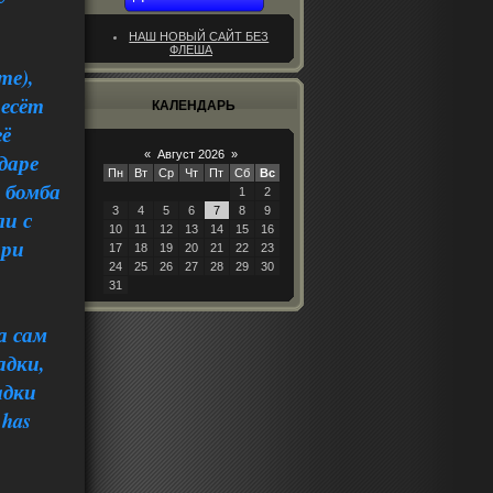
НАШ НОВЫЙ САЙТ БЕЗ
ФЛЕША
те),
несёт
КАЛЕНДАРЬ
её
«
Август 2026
»
даре
Пн
Вт
Ср
Чт
Пт
Сб
Вс
 бомба
1
2
3
4
5
6
7
8
9
и с
10
11
12
13
14
15
16
при
17
18
19
20
21
22
23
24
25
26
27
28
29
30
31
а сам
адки,
адки
 has