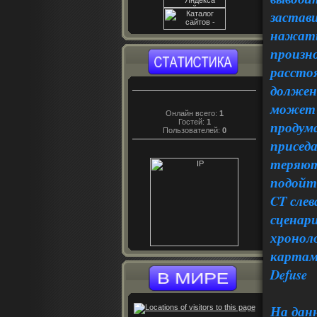
застав
нажать 
произн
рассто
должен
может 
Онлайн всего:
1
Гостей:
1
продума
Пользователей:
0
приседа
теряют
подойти
CT слев
сценари
хроноло
картами
Defuse
На дан