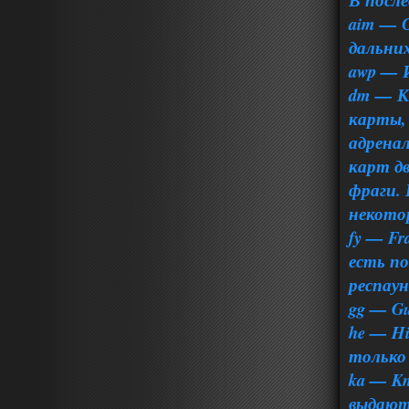
В после
aim — 
дальних
awp — И
dm — К
карты,
адрена
карт дв
фраги.
некото
fy — Fr
есть п
респаун
gg — G
he — Hi
только
ka — Kn
выдают