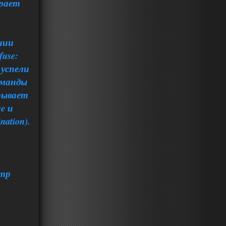
грает
нии
use:
 успели
оманды
рывает
e и
nation).
нтр