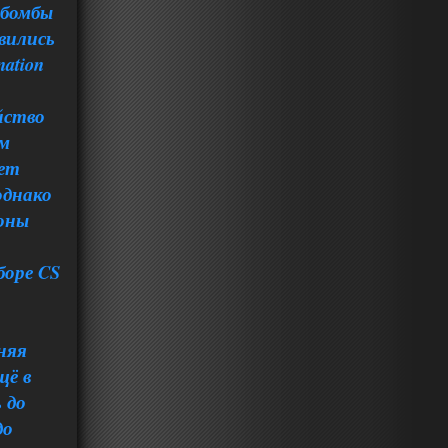
 бомбы
вились
nation
йство
ым
нет
однако
зоны
боре CS
няя
щё в
ь до
до