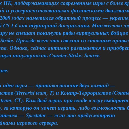
 ПК, поддерживающих современные игры с более к
ой и усовершенствованными физическими движкам
 2008 годах наметился обратный процесс — укрепл
й CS 1.6 как турнирной дисциплины. Множество л
миру не спешат покинуть ряды виртуальных бойцов
-Strike. Прежде всего это связано со ставшим прив
ем. Однако, сейчас активно развивается и приобр
ьшую популярность Counter-Strike: Source.
нее:
я идея игры — противостояние двух команд —
стов (Terrorist team, T) и Контр-Террористов (Counte
st team, CT). Каждый игрок при входе в игру выбирает
у, за которую он хочет играть, либо возможность
ателем — Spectator — если это предусмотрено
ками игрового сервера.