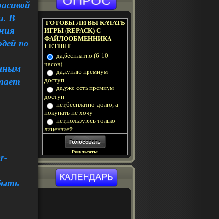
расивой
и. В
ГОТОВЫ ЛИ ВЫ КАЧАТЬ
ения
ИГРЫ (REPACK) С
ФАЙЛООБМЕННИКА
юдей по
LETIBIT
да,бесплатно (6-10
часов)
ычным
да,куплю премиум
етает
доступ
да,уже есть премиум
доступ
нет,бесплатно-долго, а
покупать не хочу
нет,пользуюсь только
лицензией
Результаты
r-
 быть