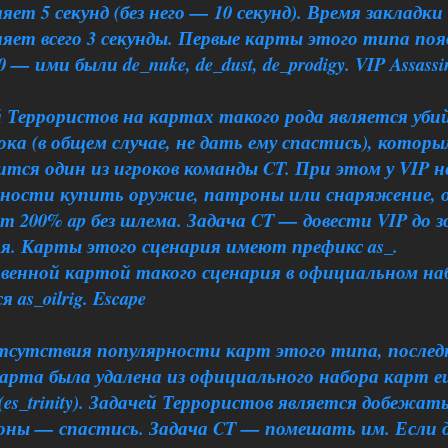
яет 5 секунд (без него — 10 секунд). Время закладки
яет всего 3 секунды. Первые карты этого типа поя
.0 — ими были de_nuke, de_dust, de_prodigy. VIP Assassi
й Террористов на картах такого рода является уби
ока (в общем случае, не дать ему спастись), котор
тся один из игроков команды CT. При этом у VIP 
ности купить оружие, патроны или снаряжение, 
т 200% ap без шлема. Задача CT — довести VIP до 
ия. Карты этого сценария имеют префикс as_.
венной картой такого сценария в официальном на
 as_oilrig. Escape
отсутствия популярности карт этого типа, послед
карта была удалена из официального набора карт е
0 (es_trinity). Задачей Террористов является добежат
зоны — спастись. Задача CT — помешать им. Если 