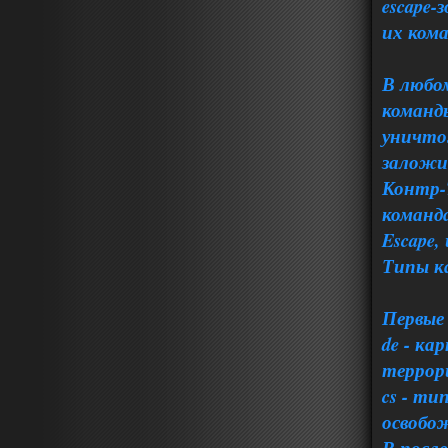
escape-
их кома
В любо
команд
уничто
заложи
Контр-
команда
Escape,
Типы к
Первые
de - ка
террори
cs - ти
освобо