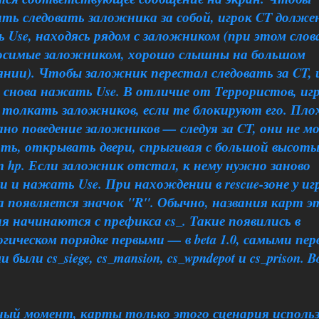
ить следовать заложника за собой, игрок CT долже
Use, находясь рядом с заложником (при этом слов
осимые заложником, хорошо слышны на большом
янии). Чтобы заложник перестал следовать за CT, 
 снова нажать Use. В отличие от Террористов, иг
толкать заложников, если те блокируют его. Пло
но поведение заложников — следуя за CT, они не м
ть, открывать двери, спрыгивая с большой высоты
 hp. Если заложник отстал, к нему нужно заново
 и нажать Use. При нахождении в rescue-зоне у иг
а появляется значок "R". Обычно, названия карт э
я начинаются с префикса cs_. Такие появились в
гическом порядке первыми — в beta 1.0, самыми пе
 были cs_siege, cs_mansion, cs_wpndepot и cs_prison. B
ный момент, карты только этого сценария исполь