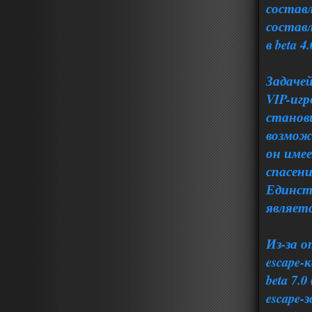
составл
составл
в beta 4
Задаче
VIP-игр
станови
возмож
он имее
спасен
Единст
является
Из-за 
escape-
beta 7.
escape-