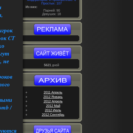
Простых: 107
н
Из них:
Парней: 90
а,
Девушек: 18
игрок
рок CT
хо
огут
, не
5621
дней
роков
того
2011 Апрель
2012 Январь
рвыми
2012 Апрель
omb /
2012 Май
2012 Июль
2012 Сентябрь
зуются