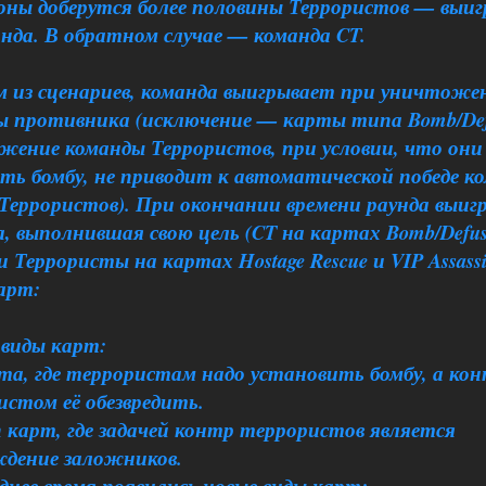
зоны доберутся более половины Террористов — выи
нда. В обратном случае — команда CT.
м из сценариев, команда выигрывает при уничтоже
ы противника (исключение — карты типа Bomb/Def
жение команды Террористов, при условии, что они
ть бомбу, не приводит к автоматической победе к
Террористов). При окончании времени раунда выиг
, выполнившая свою цель (CT на картах Bomb/Defus
 и Террористы на картах Hostage Rescue и VIP Assassi
арт:
 виды карт:
рта, где террористам надо установить бомбу, а ко
стом её обезвредить.
п карт, где задачей контр террористов является
ждение заложников.