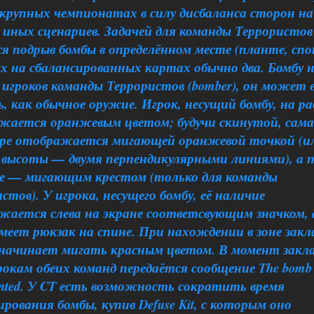
 крупных чемпионатах в силу дисбаланса сторон на
 иных сценариев. Задачей для команды Террористов
я подрыв бомбы в определённом месте (планте, спо
х на сбалансированных картах обычно два. Бомбу 
 игроков команды Террористов (bomber), он может 
, как обычное оружие. Игрок, несущий бомбу, на ра
жается оранжевым цветом; будучи скинутой, сама
аре отображается мигающей оранжевой точкой (ил
 высоты — двумя перпендикулярными линиями), а 
ке — мигающим крестом (только для команды
стов). У игрока, несущего бомбу, её наличие
жается слева на экране соответсвующим значком, 
меет рюкзак на спине. При нахождении в зоне закл
 начинает мигать красным цветом. В момент закл
рокам обеих команд передаётся сообщение The bomb
anted. У CT есть возможность сократить время
рования бомбы, купив Defuse Kit, с которым оно