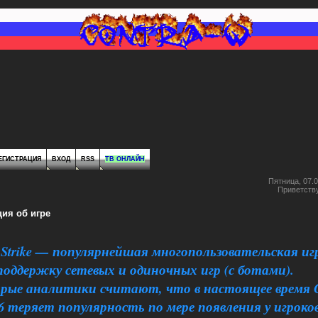
ЕГИСТРАЦИЯ
ВХОД
RSS
ТВ ОНЛАЙН
Пятница, 07.0
Приветств
ия об игре
-Strike — популярнейшая многопользовательская иг
оддержку сетевых и одиночных игр (с ботами).
рые аналитики считают, что в настоящее время C
1.6 теряет популярность по мере появления у игроков