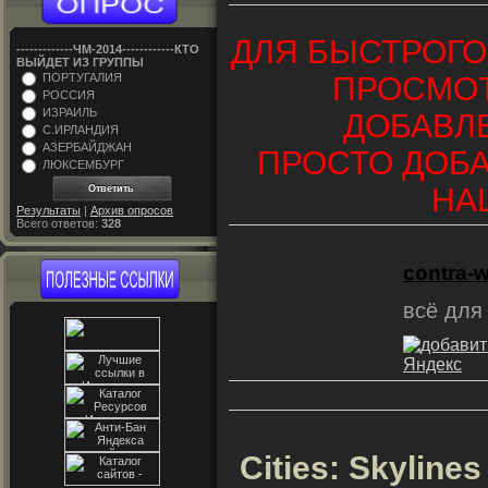
ДЛЯ БЫСТРОГО
-------------ЧM-2014------------КТО
ВЫЙДЕТ ИЗ ГРУППЫ
ПРОСМО
ПОРТУГАЛИЯ
РОССИЯ
ИЗРАИЛЬ
ДОБАВЛ
С.ИРЛАНДИЯ
АЗЕРБАЙДЖАН
ПРОСТО ДОБА
ЛЮКСЕМБУРГ
НА
Результаты
|
Архив опросов
Всего ответов:
328
contra-
всё для
Cities: Skyline