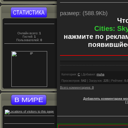
размер: (588.9Kb)
Чт
Cities: Sk
Онлайн всего:
1
нажмите по реклам
Гостей:
1
Пользователей:
0
появившйес
Категория
:
C
|
Добавил
:
muha
Просмотров
:
542
|
Загрузок
:
225
|
Рейтинг
:
0.
Всего комментариев
:
0
Добавлять комментарии мог
[