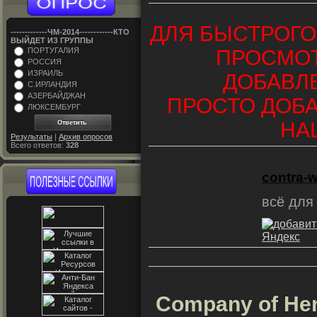
ДЛЯ БЫСТРОГО
-------------ЧM-2014------------КТО
ВЫЙДЕТ ИЗ ГРУППЫ
ПРОСМО
ПОРТУГАЛИЯ
РОССИЯ
ИЗРАИЛЬ
ДОБАВЛ
С.ИРЛАНДИЯ
АЗЕРБАЙДЖАН
ПРОСТО ДОБА
ЛЮКСЕМБУРГ
НА
Результаты
|
Архив опросов
Всего ответов:
328
contra-
всё для
Company of Her