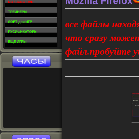
Mozilla Firefox
NO CD/NO DVD
ТРЕЙНЕРЫ
все файлы наход
SOFT для ИГР
РУСИФИКАТОРЫ
что сразу может
ЕЩЁ ИГРЫ
файл.пробуйте у