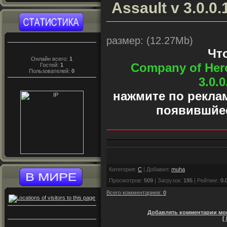
Assault v 3.0.
размер: (12.27Mb)
Чт
Онлайн всего:
1
Company of Hero
Гостей:
1
Пользователей:
0
3.0.
нажмите по реклам
появившйес
Категория
:
C
|
Добавил
:
muha
Просмотров
:
509
|
Загрузок
:
195
|
Рейтинг
:
0.
Всего комментариев
:
0
Добавлять комментарии мог
[