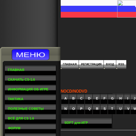
ГЛАВНАЯ
РЕГИСТРАЦИЯ
ВХОД
RSS
ГЛАВНАЯ
СКАЧАТЬ CS-1.6
ИНФОРМАЦИЯ ОБ ИГРЕ
NOCD/NODVD
A
_
B
_
C
_
D
_
E
_
F
_
G
_
H
_
I
_
J
ТАКТИКА
ПОЛЕЗНЫЕ СОВЕТЫ
N
O
P
Q
R
S
T
U
V
ВСЁ ДЛЯ CS 1.6
SOFT для ИГР
ФОРУМ