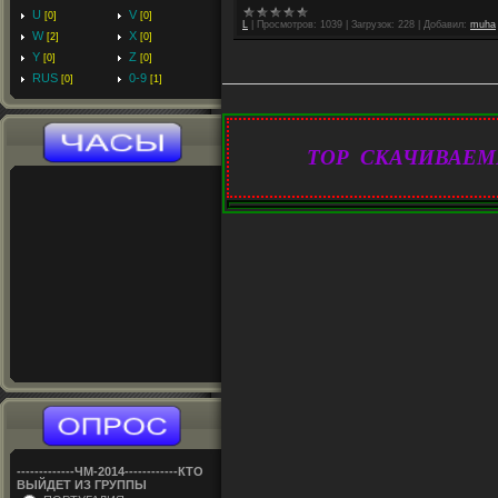
U
V
[0]
[0]
L
|
Просмотров:
1039
|
Загрузок:
228
|
Добавил:
muha
W
X
[2]
[0]
Y
Z
[0]
[0]
RUS
0-9
[0]
[1]
TOP СКАЧИВАЕМ
-------------ЧM-2014------------КТО
ВЫЙДЕТ ИЗ ГРУППЫ