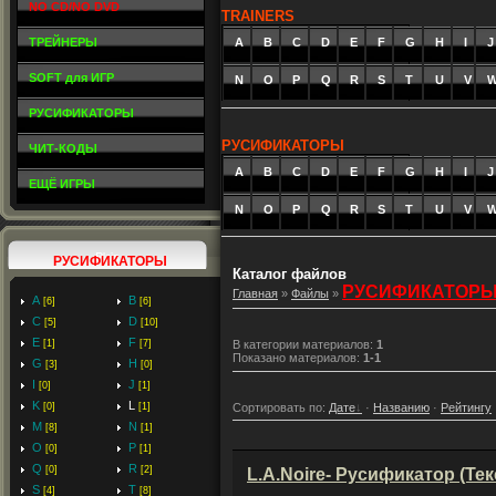
NO CD/NO DVD
TRAINERS
ТРЕЙНЕРЫ
A
_
B
_
C
_
D
_
E
_
F
_
G
_
H
_
I
_
J
SOFT для ИГР
N
O
P
Q
R
S
T
U
V
РУСИФИКАТОРЫ
РУСИФИКАТОРЫ
ЧИТ-КОДЫ
A
_
B
_
C
_
D
_
E
_
F
_
G
_
H
_
I
_
J
ЕЩЁ ИГРЫ
N
O
P
Q
R
S
T
U
V
РУСИФИКАТОРЫ
Каталог файлов
РУСИФИКАТОР
Главная
»
Файлы
»
A
B
[6]
[6]
C
D
[5]
[10]
E
F
[1]
[7]
В категории материалов
:
1
Показано материалов
:
1-1
G
H
[3]
[0]
I
J
[0]
[1]
K
L
Сортировать по
:
Дате
·
Названию
·
Рейтингу
[0]
[1]
M
N
[8]
[1]
O
P
[0]
[1]
Q
R
[0]
[2]
L.A.Noire- Русификатор (Тек
S
T
[4]
[8]