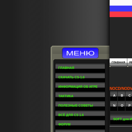
ГЛАВНАЯ
Р
ГЛАВНАЯ
СКАЧАТЬ CS-1.6
ИНФОРМАЦИЯ ОБ ИГРЕ
NOCD/NOD
A
_
B
_
C
ТАКТИКА
ПОЛЕЗНЫЕ СОВЕТЫ
N
O
P
ВСЁ ДЛЯ CS 1.6
SOFT для 
ФОРУМ