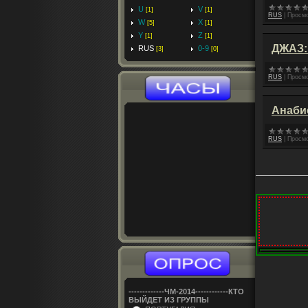
U
V
[1]
[1]
RUS
|
Просмо
W
X
[5]
[1]
Y
Z
[1]
[1]
ДЖАЗ: 
RUS
0-9
[3]
[0]
RUS
|
Просмо
Анабио
RUS
|
Просмо
-------------ЧM-2014------------КТО
ВЫЙДЕТ ИЗ ГРУППЫ