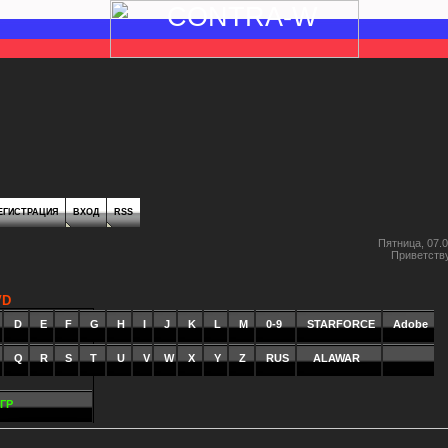
ЕГИСТРАЦИЯ
ВХОД
RSS
Пятница, 07.0
Приветств
VD
_
D
_
E
_
F
_
G
_
H
_
I
_
J
_
K
_
L
_
M
_
0-9
STARFORCE
_
Adobe
_
Q
R
S
T
U
V
W
X
Y
Z
RUS
_
ALAWAR
_
ИГР