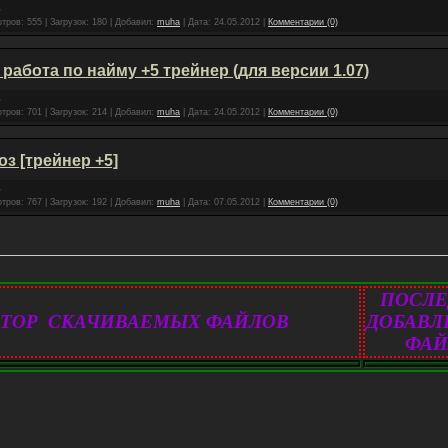
тров:
555
|
Загрузок:
180
|
Добавил:
muha
|
Дата:
24.05.2012
|
Комментарии (0)
работа по найму +5 трейнер (для версии 1.07)
тров:
701
|
Загрузок:
214
|
Добавил:
muha
|
Дата:
24.05.2012
|
Комментарии (0)
з [трейнер +5]
тров:
767
|
Загрузок:
192
|
Добавил:
muha
|
Дата:
07.05.2012
|
Комментарии (0)
ПОСЛ
TOP СКАЧИВАЕМЫХ ФАЙЛОВ
ДОБАВ
ФА