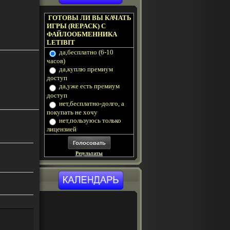
ГОТОВЫ ЛИ ВЫ КАЧАТЬ
ИГРЫ (REPACK) С
ФАЙЛООБМЕННИКА
LETIBIT
да,бесплатно (6-10
часов)
да,куплю премиум
доступ
да,уже есть премиум
доступ
нет,бесплатно-долго, а
покупать не хочу
нет,пользуюсь только
лицензией
Результаты