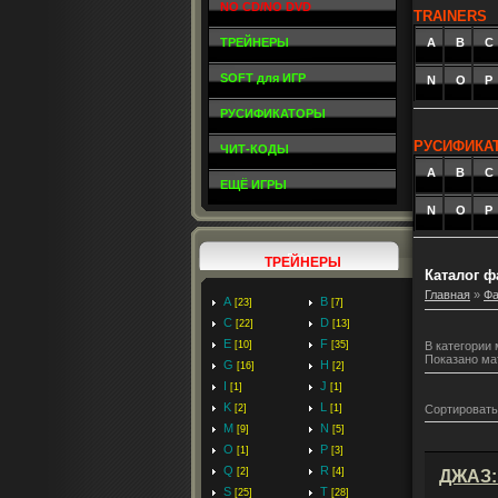
NO CD/NO DVD
TRAINERS
ТРЕЙНЕРЫ
A
_
B
_
C
SOFT для ИГР
N
O
P
РУСИФИКАТОРЫ
РУСИФИКА
ЧИТ-КОДЫ
A
_
B
_
C
ЕЩЁ ИГРЫ
N
O
P
ТРЕЙНЕРЫ
Каталог 
Главная
»
Ф
A
B
[23]
[7]
C
D
[22]
[13]
E
F
[10]
[35]
В категории
Показано ма
G
H
[16]
[2]
I
J
[1]
[1]
K
L
Сортировать
[2]
[1]
M
N
[9]
[5]
O
P
[1]
[3]
Q
R
[2]
[4]
ДЖАЗ: 
S
T
[25]
[28]