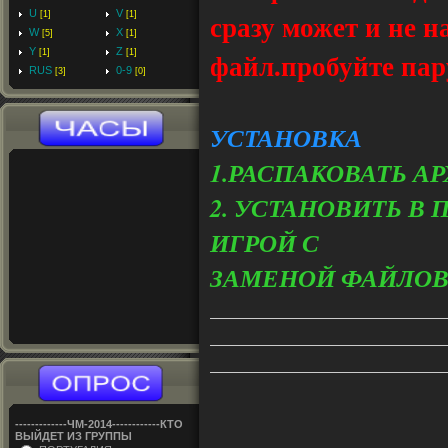
сразу может и не н
U
V
[1]
[1]
W
X
[5]
[1]
Y
Z
файл.пробуйте пару
[1]
[1]
RUS
0-9
[3]
[0]
УСТАНОВКА
1.РАСПАКОВАТЬ А
2. УСТАНОВИТЬ В
ИГРОЙ С
ЗАМЕНОЙ ФАЙЛО
-------------ЧM-2014------------КТО
ВЫЙДЕТ ИЗ ГРУППЫ