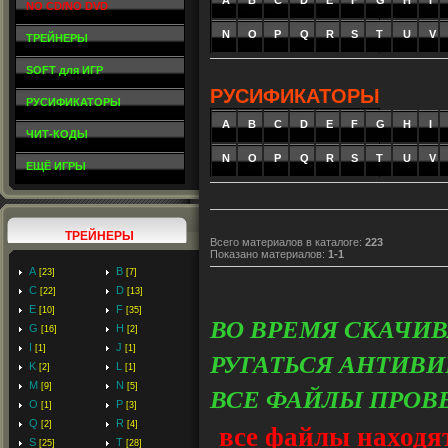
NO CD/NO DVD
N
O
P
Q
R
S
T
U
V
ТРЕЙНЕРЫ
SOFT для ИГР
РУСИФИКАТОРЫ
РУСИФИКАТОРЫ
A
_
B
_
C
_
D
_
E
_
F
_
G
_
H
_
I
_
ЧИТ-КОДЫ
N
O
P
Q
R
S
T
U
V
ЕЩЁ ИГРЫ
ТРЕЙНЕРЫ
Всего материалов в каталоге
:
223
Показано материалов
:
1-1
A
B
[23]
[7]
C
D
[22]
[13]
E
F
[10]
[35]
ВО ВРЕМЯ СКАЧИ
G
H
[16]
[2]
I
J
[1]
[1]
РУГАТЬСЯ АНТИВИ
K
L
[2]
[1]
M
N
ВСЕ ФАЙЛЫ ПРОВ
[9]
[5]
O
P
[1]
[3]
все файлы находят
Q
R
[2]
[4]
S
T
[25]
[28]