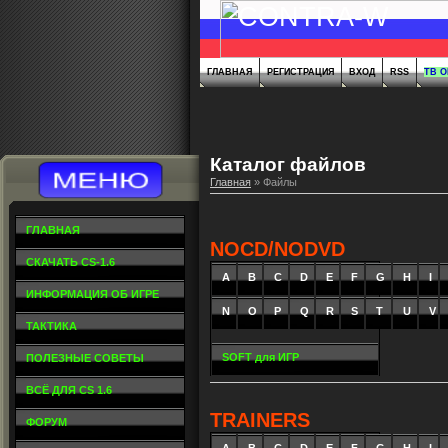
ГЛАВНАЯ
РЕГИСТРАЦИЯ
ВХОД
RSS
ТВ 
Каталог файлов
Главная
»
Файлы
ГЛАВНАЯ
NOCD/NODVD
СКАЧАТЬ CS-1.6
A
_
B
_
C
_
D
_
E
_
F
_
G
_
H
_
I
_
ИНФОРМАЦИЯ ОБ ИГРЕ
N
O
P
Q
R
S
T
U
V
ТАКТИКА
SOFT для ИГР
ПОЛЕЗНЫЕ СОВЕТЫ
ВСЁ ДЛЯ CS 1.6
TRAINERS
ФОРУМ
A
_
B
_
C
_
D
_
E
_
F
_
G
_
H
_
I
_