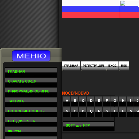
ГЛАВНАЯ
РЕГИСТРАЦИЯ
ВХОД
RSS
ГЛАВНАЯ
СКАЧАТЬ CS-1.6
ИНФОРМАЦИЯ ОБ ИГРЕ
NOCD/NODVD
A
_
B
_
C
_
D
_
E
_
F
_
G
_
H
_
I
_
J
ТАКТИКА
ПОЛЕЗНЫЕ СОВЕТЫ
N
O
P
Q
R
S
T
U
V
ВСЁ ДЛЯ CS 1.6
SOFT для ИГР
ФОРУМ