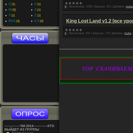
U
V
[1]
[1]
K
|
Просмотров:
1539
|
Загрузок:
221
|
Добавил:
muha
W
X
[5]
[1]
Y
Z
[1]
[1]
King Lost Land v1.2 [все уро
RUS
0-9
[3]
[0]
K
|
Просмотров:
610
|
Загрузок:
175
|
Добавил:
muha
TOP СКАЧИВАЕМ
-------------ЧM-2014------------КТО
ВЫЙДЕТ ИЗ ГРУППЫ