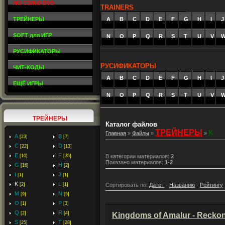
NO CD/NO DVD
TRAINERS
ТРЕЙНЕРЫ
A
_
B
_
C
_
D
_
E
_
F
_
G
_
H
_
I
_
J
SOFT для ИГР
N
O
P
Q
R
S
T
U
V
РУСИФИКАТОРЫ
РУСИФИКАТОРЫ
ЧИТ-КОДЫ
A
_
B
_
C
_
D
_
E
_
F
_
G
_
H
_
I
_
J
ЕЩЁ ИГРЫ
N
O
P
Q
R
S
T
U
V
ТРЕЙНЕРЫ
Каталог файлов
ТРЕЙНЕРЫ
K
Главная
»
Файлы
»
»
A
B
[23]
[7]
C
D
[22]
[13]
E
F
[10]
[35]
В категории материалов
:
2
Показано материалов
:
1-2
G
H
[16]
[2]
I
J
[1]
[1]
K
L
Сортировать по
:
Дате
·
Названию
·
Рейтингу
[2]
[1]
M
N
[9]
[5]
O
P
[1]
[3]
Q
R
[2]
[4]
Kingdoms of Amalur - Reckoni
S
T
[25]
[28]