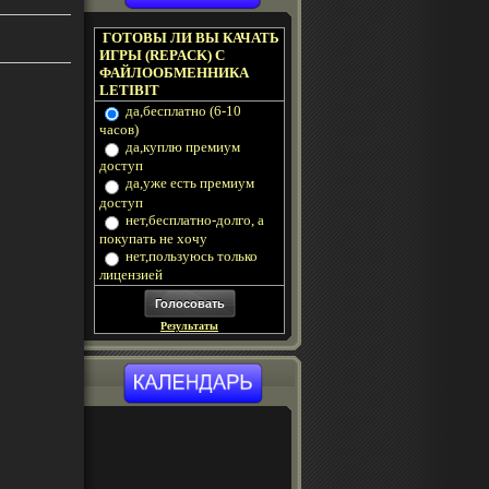
ГОТОВЫ ЛИ ВЫ КАЧАТЬ
ИГРЫ (REPACK) С
ФАЙЛООБМЕННИКА
LETIBIT
да,бесплатно (6-10
часов)
да,куплю премиум
доступ
да,уже есть премиум
доступ
нет,бесплатно-долго, а
покупать не хочу
нет,пользуюсь только
лицензией
Результаты