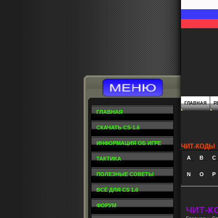
ГЛАВНАЯ
Р
ГЛАВНАЯ
СКАЧАТЬ CS-1.6
ИНФОРМАЦИЯ ОБ ИГРЕ
ЧИТ-КОДЫ
A
_
B
_
C
ТАКТИКА
ПОЛЕЗНЫЕ СОВЕТЫ
N
O
P
ВСЁ ДЛЯ CS 1.6
ФОРУМ
ЧИТ-К