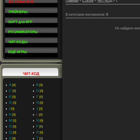
Главная
»
Статьи
»
ЧИТ-КОД
» Z
NO CD/NO DVD
ТРЕЙНЕРЫ
В категории материалов
:
0
SOFT для ИГР
Не найдено ма
РУСИФИКАТОРЫ
ЧИТ-КОДЫ
ЕЩЁ ИГРЫ
ЧИТ-КОД
A
B
[4]
[0]
C
D
[0]
[0]
E
F
[0]
[0]
G
H
[3]
[0]
I
J
[0]
[0]
K
L
[0]
[0]
M
N
[2]
[0]
O
P
[0]
[0]
Q
R
[0]
[0]
S
T
[0]
[1]