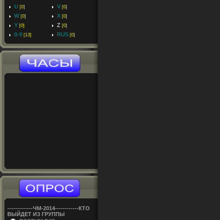
U
V
[0]
[0]
W
X
[0]
[0]
Y
Z
[0]
[0]
0-9
RUS
[13]
[0]
-------------ЧM-2014------------КТО
ВЫЙДЕТ ИЗ ГРУППЫ