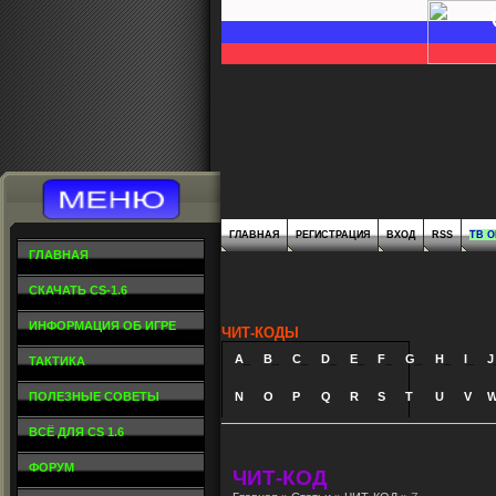
ГЛАВНАЯ
РЕГИСТРАЦИЯ
ВХОД
RSS
ТВ 
ГЛАВНАЯ
СКАЧАТЬ CS-1.6
ИНФОРМАЦИЯ ОБ ИГРЕ
ЧИТ-КОДЫ
A
_
B
_
C
_
D
_
E
_
F
_
G
_
H
_
I
_
J
ТАКТИКА
ПОЛЕЗНЫЕ СОВЕТЫ
N
O
P
Q
R
S
T
U
V
ВСЁ ДЛЯ CS 1.6
ФОРУМ
ЧИТ-КОД