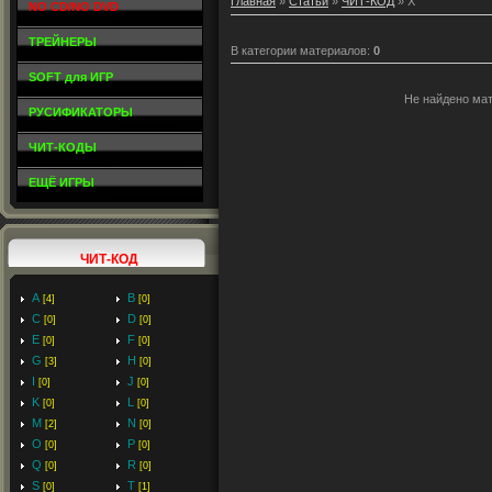
Главная
»
Статьи
»
ЧИТ-КОД
» X
NO CD/NO DVD
ТРЕЙНЕРЫ
В категории материалов
:
0
SOFT для ИГР
Не найдено ма
РУСИФИКАТОРЫ
ЧИТ-КОДЫ
ЕЩЁ ИГРЫ
ЧИТ-КОД
A
B
[4]
[0]
C
D
[0]
[0]
E
F
[0]
[0]
G
H
[3]
[0]
I
J
[0]
[0]
K
L
[0]
[0]
M
N
[2]
[0]
O
P
[0]
[0]
Q
R
[0]
[0]
S
T
[0]
[1]