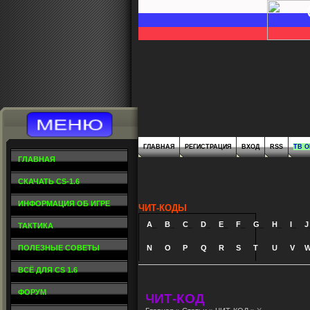
ГЛАВНАЯ
РЕГИСТРАЦИЯ
ВХОД
RSS
ТВ 
ГЛАВНАЯ
СКАЧАТЬ CS-1.6
ИНФОРМАЦИЯ ОБ ИГРЕ
ЧИТ-КОДЫ
A
_
B
_
C
_
D
_
E
_
F
_
G
_
H
_
I
_
J
ТАКТИКА
ПОЛЕЗНЫЕ СОВЕТЫ
N
O
P
Q
R
S
T
U
V
ВСЁ ДЛЯ CS 1.6
ФОРУМ
ЧИТ-КОД