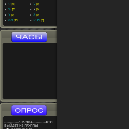
U
V
[0]
[0]
W
X
[0]
[0]
Y
Z
[0]
[0]
0-9
RUS
[13]
[0]
-------------ЧM-2014------------КТО
ВЫЙДЕТ ИЗ ГРУППЫ