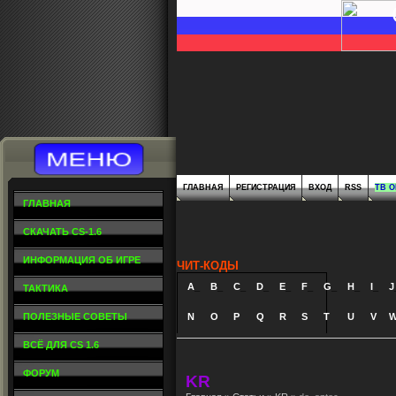
ГЛАВНАЯ
РЕГИСТРАЦИЯ
ВХОД
RSS
ТВ 
ГЛАВНАЯ
СКАЧАТЬ CS-1.6
ИНФОРМАЦИЯ ОБ ИГРЕ
ЧИТ-КОДЫ
A
_
B
_
C
_
D
_
E
_
F
_
G
_
H
_
I
_
J
ТАКТИКА
ПОЛЕЗНЫЕ СОВЕТЫ
N
O
P
Q
R
S
T
U
V
ВСЁ ДЛЯ CS 1.6
ФОРУМ
KR