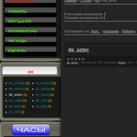
Главная
»
Статьи
»
KR
» de_aztec
NO CD/NO DVD
ТРЕЙНЕРЫ
В категории материалов
:
1
Показано материалов
:
1-1
SOFT для ИГР
Сортировать по
:
Дате
·
Названию
·
Рейтингу
РУСИФИКАТОРЫ
ЧИТ-КОДЫ
de_aztec
ЕЩЁ ИГРЫ
de_aztec
|
Просмотров:
881
|
Добавил:
muha
|
Дата:
1
KR
de_prodigy
cs_assault
[1]
[1]
de_inferno
cs_estate
[1]
[1]
de_aztec
de_dust2
[1]
[1]
de_cbble
de_dust
[1]
[1]
de_train
cs_italy
[1]
[1]
cs_747
[1]