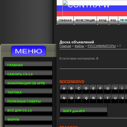
ГЛАВНАЯ
РЕГИСТРАЦИЯ
ВХОД
RSS
ТВ 
Доска объявлений
Главная
»
Файлы
»
РУССИФИКАТОРЫ
» T
В категории материалов
:
0
ГЛАВНАЯ
СКАЧАТЬ CS-1.6
NOCD/NODVD
ИНФОРМАЦИЯ ОБ ИГРЕ
A
_
B
_
C
_
D
_
E
_
F
_
G
_
H
_
I
_
ТАКТИКА
N
O
P
Q
R
S
T
U
V
ПОЛЕЗНЫЕ СОВЕТЫ
ВСЁ ДЛЯ CS 1.6
SOFT для ИГР
ФОРУМ