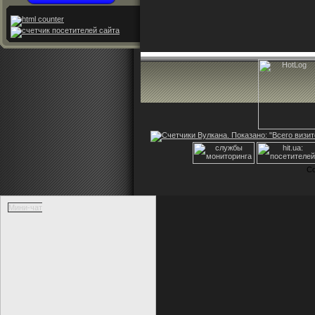
Co
Мини-чат