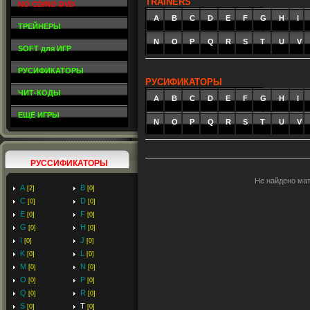
TRAINERS
NO CD/NO DVD
A
_
B
_
C
_
D
_
E
_
F
_
G
_
H
_
I
_
ТРЕЙНЕРЫ
N
O
P
Q
R
S
T
U
V
SOFT для ИГР
РУСИФИКАТОРЫ
РУСИФИКАТОРЫ
ЧИТ-КОДЫ
A
_
B
_
C
_
D
_
E
_
F
_
G
_
H
_
I
_
ЕЩЁ ИГРЫ
N
O
P
Q
R
S
T
U
V
РУССИФИКАТОРЫ
Не найдено ма
A
B
[2]
[0]
C
D
[0]
[0]
E
F
[0]
[0]
G
H
[0]
[0]
I
J
[0]
[0]
K
L
[0]
[0]
M
N
[0]
[0]
O
P
[0]
[0]
Q
R
[0]
[0]
S
T
[0]
[0]