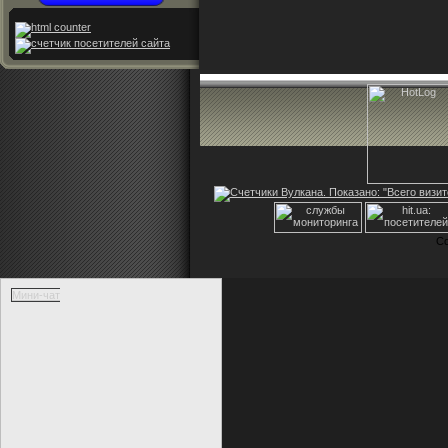
Co
Мини-чат