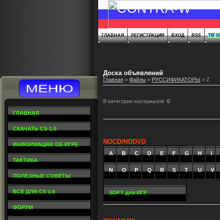
ГЛАВНАЯ
РЕГИСТРАЦИЯ
ВХОД
RSS
ТВ 
Доска объявлений
Главная
»
Файлы
»
РУССИФИКАТОРЫ
» Z
В категории материалов
:
0
ГЛАВНАЯ
СКАЧАТЬ CS-1.6
NOCD/NODVD
ИНФОРМАЦИЯ ОБ ИГРЕ
A
_
B
_
C
_
D
_
E
_
F
_
G
_
H
_
I
_
ТАКТИКА
N
O
P
Q
R
S
T
U
V
ПОЛЕЗНЫЕ СОВЕТЫ
ВСЁ ДЛЯ CS 1.6
SOFT для ИГР
ФОРУМ