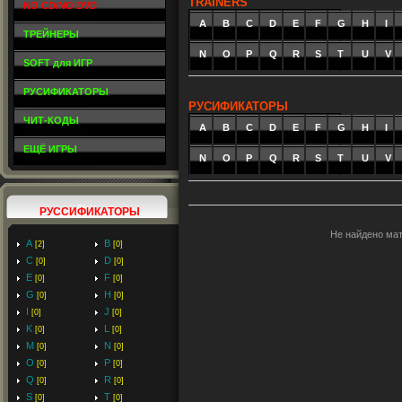
TRAINERS
NO CD/NO DVD
A
_
B
_
C
_
D
_
E
_
F
_
G
_
H
_
I
_
ТРЕЙНЕРЫ
N
O
P
Q
R
S
T
U
V
SOFT для ИГР
РУСИФИКАТОРЫ
РУСИФИКАТОРЫ
ЧИТ-КОДЫ
A
_
B
_
C
_
D
_
E
_
F
_
G
_
H
_
I
_
ЕЩЁ ИГРЫ
N
O
P
Q
R
S
T
U
V
РУССИФИКАТОРЫ
Не найдено ма
A
B
[2]
[0]
C
D
[0]
[0]
E
F
[0]
[0]
G
H
[0]
[0]
I
J
[0]
[0]
K
L
[0]
[0]
M
N
[0]
[0]
O
P
[0]
[0]
Q
R
[0]
[0]
S
T
[0]
[0]