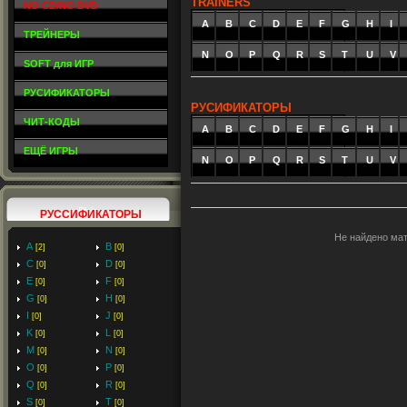
TRAINERS
NO CD/NO DVD
A
_
B
_
C
_
D
_
E
_
F
_
G
_
H
_
I
_
ТРЕЙНЕРЫ
N
O
P
Q
R
S
T
U
V
SOFT для ИГР
РУСИФИКАТОРЫ
РУСИФИКАТОРЫ
ЧИТ-КОДЫ
A
_
B
_
C
_
D
_
E
_
F
_
G
_
H
_
I
_
ЕЩЁ ИГРЫ
N
O
P
Q
R
S
T
U
V
РУССИФИКАТОРЫ
Не найдено ма
A
B
[2]
[0]
C
D
[0]
[0]
E
F
[0]
[0]
G
H
[0]
[0]
I
J
[0]
[0]
K
L
[0]
[0]
M
N
[0]
[0]
O
P
[0]
[0]
Q
R
[0]
[0]
S
T
[0]
[0]