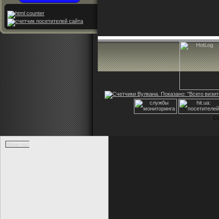
Co
Мини-чат