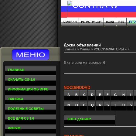
ГЛАВНАЯ
РЕГИСТРАЦИЯ
ВХОД
RSS
ТВ 
Доска объявлений
Главная
»
Файлы
»
РУССИФИКАТОРЫ
» X
В категории материалов
:
0
ГЛАВНАЯ
СКАЧАТЬ CS-1.6
NOCD/NODVD
ИНФОРМАЦИЯ ОБ ИГРЕ
A
_
B
_
C
_
D
_
E
_
F
_
G
_
H
_
I
_
ТАКТИКА
N
O
P
Q
R
S
T
U
V
ПОЛЕЗНЫЕ СОВЕТЫ
ВСЁ ДЛЯ CS 1.6
SOFT для ИГР
ФОРУМ