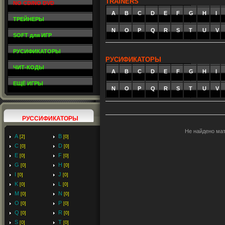
TRAINERS
NO CD/NO DVD
A
_
B
_
C
_
D
_
E
_
F
_
G
_
H
_
I
_
ТРЕЙНЕРЫ
N
O
P
Q
R
S
T
U
V
SOFT для ИГР
РУСИФИКАТОРЫ
РУСИФИКАТОРЫ
ЧИТ-КОДЫ
A
_
B
_
C
_
D
_
E
_
F
_
G
_
H
_
I
_
ЕЩЁ ИГРЫ
N
O
P
Q
R
S
T
U
V
РУССИФИКАТОРЫ
Не найдено ма
A
B
[2]
[0]
C
D
[0]
[0]
E
F
[0]
[0]
G
H
[0]
[0]
I
J
[0]
[0]
K
L
[0]
[0]
M
N
[0]
[0]
O
P
[0]
[0]
Q
R
[0]
[0]
S
T
[0]
[0]