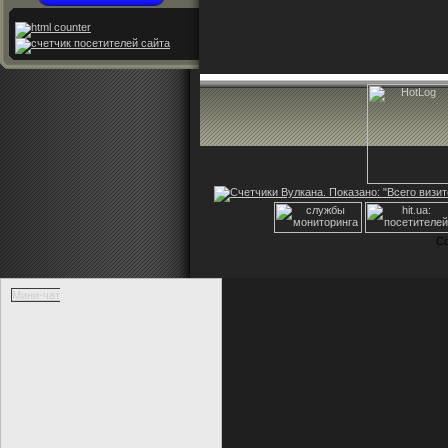
Co
Мини-чат