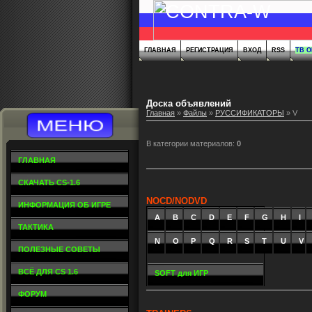
ГЛАВНАЯ
РЕГИСТРАЦИЯ
ВХОД
RSS
ТВ 
Доска объявлений
Главная
»
Файлы
»
РУССИФИКАТОРЫ
» V
В категории материалов
:
0
ГЛАВНАЯ
СКАЧАТЬ CS-1.6
NOCD/NODVD
ИНФОРМАЦИЯ ОБ ИГРЕ
A
_
B
_
C
_
D
_
E
_
F
_
G
_
H
_
I
_
ТАКТИКА
N
O
P
Q
R
S
T
U
V
ПОЛЕЗНЫЕ СОВЕТЫ
ВСЁ ДЛЯ CS 1.6
SOFT для ИГР
ФОРУМ