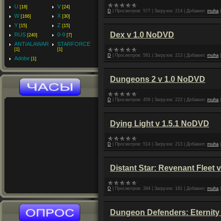
U
V
[18]
[24]
D
|
Просмотров:
577
|
Загрузок:
214
|
Добавил:
muha
W
X
[166]
[30]
Y
Z
[15]
[15]
Dex v 1.0 NoDVD
RUS
0-9
[240]
[7]
ANTIALAWAR
STARFORCE
[1]
[1]
D
|
Просмотров:
561
|
Загрузок:
213
|
Добавил:
muha
Adobe
[1]
Dungeons 2 v 1.0 NoDVD
D
|
Просмотров:
456
|
Загрузок:
222
|
Добавил:
muha
Dying Light v 1.5.1 NoDVD
D
|
Просмотров:
514
|
Загрузок:
213
|
Добавил:
muha
Distant Star: Revenant Fleet
D
|
Просмотров:
394
|
Загрузок:
181
|
Добавил:
muha
Dungeon Defenders: Eternity