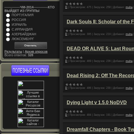
-------------ЧM-2014------------КТО
D
|
Просмотров:
475
|
Загрузок:
258
|
Добавил:
muha
ВЫЙДЕТ ИЗ ГРУППЫ
ПОРТУГАЛИЯ
РОССИЯ
Dark Souls II: Scholar of the 
ИЗРАИЛЬ
С.ИРЛАНДИЯ
АЗЕРБАЙДЖАН
D
|
Просмотров:
395
|
Загрузок:
219
|
Добавил:
muha
ЛЮКСЕМБУРГ
DEAD OR ALIVE 5: Last Roun
Результаты
|
Архив опросов
Всего ответов:
328
D
|
Просмотров:
469
|
Загрузок:
236
|
Добавил:
muha
Dead Rising 2: Off The Reco
D
|
Просмотров:
486
|
Загрузок:
230
|
Добавил:
muha
Dying Light v 1.5.0 NoDVD
D
|
Просмотров:
484
|
Загрузок:
191
|
Добавил:
muha
Dreamfall Chapters - Book T