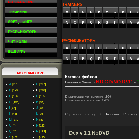
NO CD/NO DVD
TRAINERS
ТРЕЙНЕРЫ
A
_
B
_
C
_
D
_
E
_
F
_
G
_
H
_
I
_
J
SOFT для ИГР
N
O
P
Q
R
S
T
U
V
РУСИФИКАТОРЫ
РУСИФИКАТОРЫ
ЧИТ-КОДЫ
A
_
B
_
C
_
D
_
E
_
F
_
G
_
H
_
I
_
J
ЕЩЁ ИГРЫ
N
O
P
Q
R
S
T
U
V
NO CD/NO DVD
Каталог файлов
NO CD/NO DVD
Главная
»
Файлы
»
»
A
C
[231]
[227]
B
D
[170]
[260]
E
F
[106]
[195]
В категории материалов
:
260
Показано материалов
:
1-20
G
H
[105]
[95]
I
J
[42]
[48]
K
L
Сортировать по
:
Дате
·
Названию
·
Рейтингу
[45]
[85]
M
N
[239]
[83]
O
P
[44]
[133]
Q
R
[4]
[183]
Dex v 1.1 NoDVD
S
T
[462]
[495]