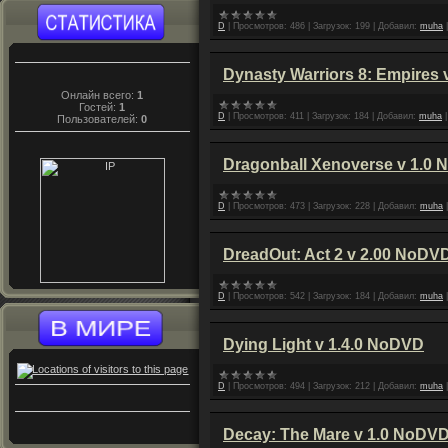
D
|
Просмотров:
486
|
Загрузок:
199
|
Добавил:
muha
Dynasty Warriors 8: Empires
Онлайн всего:
1
Гостей:
1
D
|
Просмотров:
411
|
Загрузок:
184
|
Добавил:
muha
Пользователей:
0
Dragonball Xenoverse v 1.0
D
|
Просмотров:
473
|
Загрузок:
228
|
Добавил:
muha
DreadOut: Act 2 v 2.00 NoDV
D
|
Просмотров:
542
|
Загрузок:
184
|
Добавил:
muha
Dying Light v 1.4.0 NoDVD
D
|
Просмотров:
494
|
Загрузок:
212
|
Добавил:
muha
Decay: The Mare v 1.0 NoDV