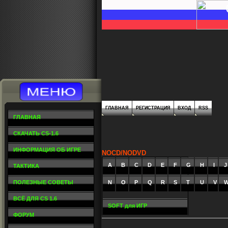
ГЛАВНАЯ
РЕГИСТРАЦИЯ
ВХОД
RSS
ГЛАВНАЯ
СКАЧАТЬ CS-1.6
ИНФОРМАЦИЯ ОБ ИГРЕ
NOCD/NODVD
A
_
B
_
C
_
D
_
E
_
F
_
G
_
H
_
I
_
J
ТАКТИКА
ПОЛЕЗНЫЕ СОВЕТЫ
N
O
P
Q
R
S
T
U
V
ВСЁ ДЛЯ CS 1.6
SOFT для ИГР
ФОРУМ