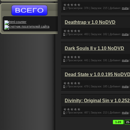
D
|
Просмотров:
376
|
Загрузок:
215
|
Добавил:
muha
Deathtrap v 1.0 NoDVD
D
|
Просмотров:
463
|
Загрузок:
162
|
Добавил:
muha
Dark Souls II v 1.10 NoDVD
D
|
Просмотров:
441
|
Загрузок:
191
|
Добавил:
muha
Dead State v 1.0.0.195 NoDV
D
|
Просмотров:
479
|
Загрузок:
185
|
Добавил:
muha
Divinity: Original Sin v 1.0.2
D
|
Просмотров:
467
|
Загрузок:
213
|
Добавил:
muha
1-20
21