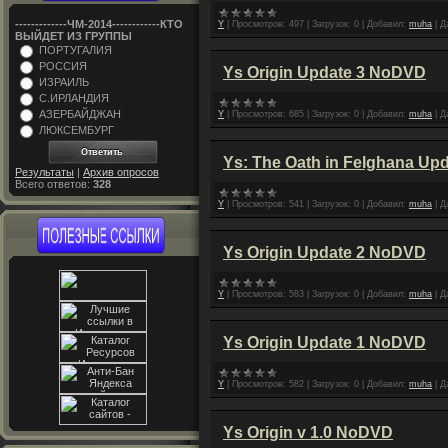
-------------ЧM-2014------------КТО
Y
|
Просмотров:
497
|
Загрузок:
0
|
Добавил:
muha
|
Д
ВЫЙДЕТ ИЗ ГРУППЫ
ПОРТУГАЛИЯ
РОССИЯ
Ys Origin Update 3 NoDVD
ИЗРАИЛЬ
С.ИРЛАНДИЯ
АЗЕРБАЙДЖАН
Y
|
Просмотров:
685
|
Загрузок:
0
|
Добавил:
muha
|
Д
ЛЮКСЕМБУРГ
Ys: The Oath in Felghana Up
Результаты
|
Архив опросов
Всего ответов:
328
Y
|
Просмотров:
541
|
Загрузок:
0
|
Добавил:
muha
|
Д
Ys Origin Update 2 NoDVD
Y
|
Просмотров:
583
|
Загрузок:
0
|
Добавил:
muha
|
Д
Ys Origin Update 1 NoDVD
Y
|
Просмотров:
582
|
Загрузок:
0
|
Добавил:
muha
|
Д
Ys Origin v 1.0 NoDVD