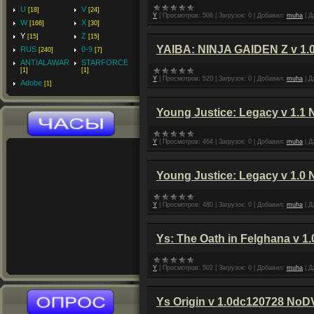
U
V
[18]
[24]
Y
|
Просмотров:
506
|
Загрузок:
0
|
Добавил:
muha
|
Д
W
X
[166]
[30]
Y
Z
[15]
[15]
YAIBA: NINJA GAIDEN Z v 1
RUS
0-9
[240]
[7]
ANTIALAWAR
STARFORCE
[1]
[1]
Y
|
Просмотров:
520
|
Загрузок:
0
|
Добавил:
muha
|
Д
Adobe
[1]
Young Justice: Legacy v 1.1
Y
|
Просмотров:
464
|
Загрузок:
0
|
Добавил:
muha
|
Д
Young Justice: Legacy v 1.0
Y
|
Просмотров:
480
|
Загрузок:
0
|
Добавил:
muha
|
Д
Ys: The Oath in Felghana v 
Y
|
Просмотров:
502
|
Загрузок:
0
|
Добавил:
muha
|
Д
Ys Origin v 1.0dc120728 No