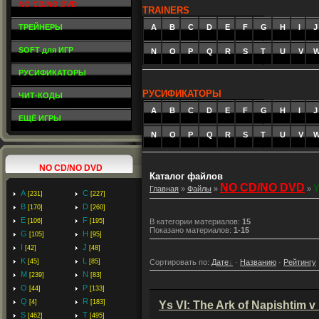
NO CD/NO DVD
TRAINERS
ТРЕЙНЕРЫ
A
_
B
_
C
_
D
_
E
_
F
_
G
_
H
_
I
_
J
SOFT для ИГР
N
O
P
Q
R
S
T
U
V
РУСИФИКАТОРЫ
РУСИФИКАТОРЫ
ЧИТ-КОДЫ
A
_
B
_
C
_
D
_
E
_
F
_
G
_
H
_
I
_
J
ЕЩЁ ИГРЫ
N
O
P
Q
R
S
T
U
V
NO CD/NO DVD
Каталог файлов
NO CD/NO DVD
Главная
»
Файлы
»
»
A
C
[231]
[227]
B
D
[170]
[260]
E
F
[106]
[195]
В категории материалов
:
15
Показано материалов
:
1-15
G
H
[105]
[95]
I
J
[42]
[48]
K
L
Сортировать по
:
Дате
·
Названию
·
Рейтингу
[45]
[85]
M
N
[239]
[83]
O
P
[44]
[133]
Q
R
[4]
[183]
Ys VI: The Ark of Napishtim 
S
T
[462]
[495]