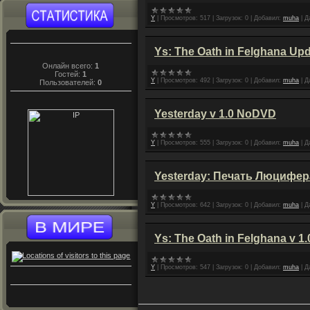
Y
|
Просмотров:
517
|
Загрузок:
0
|
Добавил:
muha
|
Д
Ys: The Oath in Felghana Up
Онлайн всего:
1
Гостей:
1
Y
|
Просмотров:
492
|
Загрузок:
0
|
Добавил:
muha
|
Д
Пользователей:
0
Yesterday v 1.0 NoDVD
Y
|
Просмотров:
555
|
Загрузок:
0
|
Добавил:
muha
|
Д
Yesterday: Печать Люцифер
Y
|
Просмотров:
642
|
Загрузок:
0
|
Добавил:
muha
|
Д
Ys: The Oath in Felghana v 
Y
|
Просмотров:
547
|
Загрузок:
0
|
Добавил:
muha
|
Д