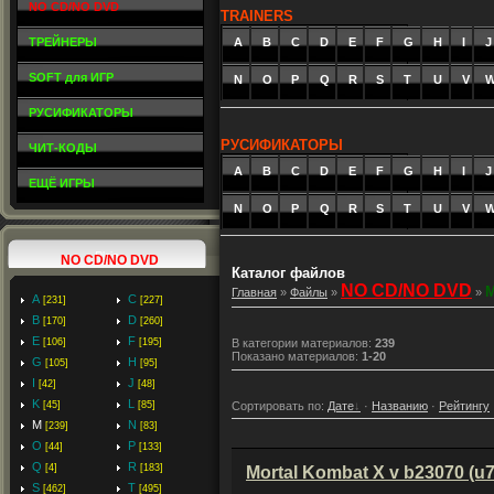
NO CD/NO DVD
TRAINERS
ТРЕЙНЕРЫ
A
_
B
_
C
_
D
_
E
_
F
_
G
_
H
_
I
_
J
SOFT для ИГР
N
O
P
Q
R
S
T
U
V
РУСИФИКАТОРЫ
РУСИФИКАТОРЫ
ЧИТ-КОДЫ
A
_
B
_
C
_
D
_
E
_
F
_
G
_
H
_
I
_
J
ЕЩЁ ИГРЫ
N
O
P
Q
R
S
T
U
V
NO CD/NO DVD
Каталог файлов
NO CD/NO DVD
Главная
»
Файлы
»
»
A
C
[231]
[227]
B
D
[170]
[260]
E
F
[106]
[195]
В категории материалов
:
239
Показано материалов
:
1-20
G
H
[105]
[95]
I
J
[42]
[48]
K
L
Сортировать по
:
Дате
·
Названию
·
Рейтингу
[45]
[85]
M
N
[239]
[83]
O
P
[44]
[133]
Q
R
[4]
[183]
Mortal Kombat X v b23070 (
S
T
[462]
[495]