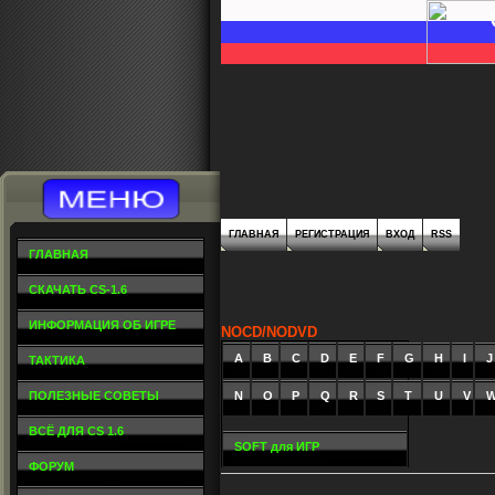
ГЛАВНАЯ
РЕГИСТРАЦИЯ
ВХОД
RSS
ГЛАВНАЯ
СКАЧАТЬ CS-1.6
ИНФОРМАЦИЯ ОБ ИГРЕ
NOCD/NODVD
A
_
B
_
C
_
D
_
E
_
F
_
G
_
H
_
I
_
J
ТАКТИКА
ПОЛЕЗНЫЕ СОВЕТЫ
N
O
P
Q
R
S
T
U
V
ВСЁ ДЛЯ CS 1.6
SOFT для ИГР
ФОРУМ