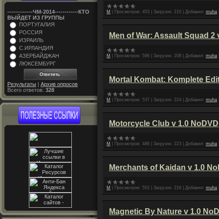
-------------ЧM-2014------------КТО
M
|
Просмотров:
453
|
Загрузок:
210
|
Добавил:
muha
ВЫЙДЕТ ИЗ ГРУППЫ
ПОРТУГАЛИЯ
РОССИЯ
Men of War: Assault Squad 2
ИЗРАИЛЬ
С.ИРЛАНДИЯ
АЗЕРБАЙДЖАН
M
|
Просмотров:
596
|
Загрузок:
208
|
Добавил:
muha
ЛЮКСЕМБУРГ
Mortal Kombat: Komplete Edi
Результаты
|
Архив опросов
Всего ответов:
328
M
|
Просмотров:
537
|
Загрузок:
224
|
Добавил:
muha
Motorcycle Club v 1.0 NoDVD
M
|
Просмотров:
486
|
Загрузок:
223
|
Добавил:
muha
Merchants of Kaidan v 1.0 N
M
|
Просмотров:
552
|
Загрузок:
216
|
Добавил:
muha
Magnetic By Nature v 1.0 No