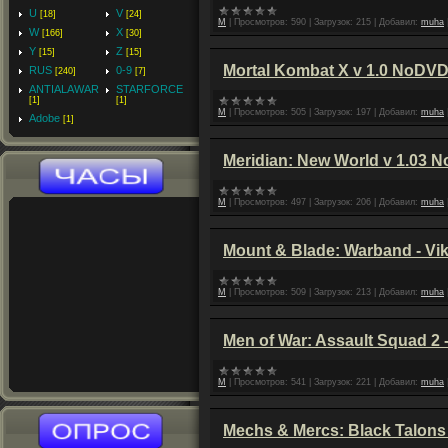
U
V
[18]
[24]
M
|
Просмотров:
590
|
Загрузок:
215
|
Добавил:
muha
W
X
[166]
[30]
Y
Z
[15]
[15]
Mortal Kombat X v 1.0 NoDV
RUS
0-9
[240]
[7]
ANTIALAWAR
STARFORCE
[1]
[1]
M
|
Просмотров:
505
|
Загрузок:
197
|
Добавил:
muha
Adobe
[1]
Meridian: New World v 1.03 
M
|
Просмотров:
497
|
Загрузок:
206
|
Добавил:
muha
Mount & Blade: Warband - Vi
M
|
Просмотров:
509
|
Загрузок:
213
|
Добавил:
muha
Men of War: Assault Squad 2 -
M
|
Просмотров:
541
|
Загрузок:
221
|
Добавил:
muha
Mechs & Mercs: Black Talons