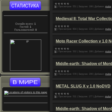
M
|
Просмотров:
551
|
Загрузок:
186
|
Добавил:
muha
Medieval II: Total War Collec
Онлайн всего:
1
Гостей:
1
M
|
Просмотров:
604
|
Загрузок:
220
|
Добавил:
muha
Пользователей:
0
Moto Racer Collection v 1.0
M
|
Просмотров:
502
|
Загрузок:
186
|
Добавил:
muha
Middle-earth: Shadow of Mor
M
|
Просмотров:
578
|
Загрузок:
206
|
Добавил:
muha
METAL SLUG X v 1.0 NoDVD
M
|
Просмотров:
511
|
Загрузок:
177
|
Добавил:
muha
Middle-earth: Shadow of Mor