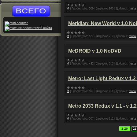
M
|
Просмотров:
509
|
Загрузок:
190
|
Добавил:
muha
Meridian: New World v 1.0 N
M
|
Просмотров:
527
|
Загрузок:
210
|
Добавил:
muha
McDROID v 1.0 NoDVD
M
|
Просмотров:
432
|
Загрузок:
210
|
Добавил:
muha
Metro: Last Light Redux v 1
M
|
Просмотров:
597
|
Загрузок:
216
|
Добавил:
muha
Metro 2033 Redux v 1.1 - v 1
M
|
Просмотров:
567
|
Загрузок:
212
|
Добавил:
muha
1-20
21