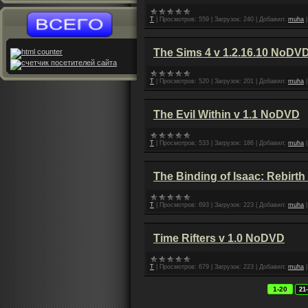
T
|
Просмотров:
559
|
Загрузок:
240
|
Добавил:
muha
The Sims 4 v 1.2.16.10 NoDV
T
|
Просмотров:
520
|
Загрузок:
201
|
Добавил:
muha
The Evil Within v 1.1 NoDVD
T
|
Просмотров:
533
|
Загрузок:
186
|
Добавил:
muha
The Binding of Isaac: Rebirt
T
|
Просмотров:
693
|
Загрузок:
223
|
Добавил:
muha
Time Rifters v 1.0 NoDVD
T
|
Просмотров:
679
|
Загрузок:
223
|
Добавил:
muha
1-20
21