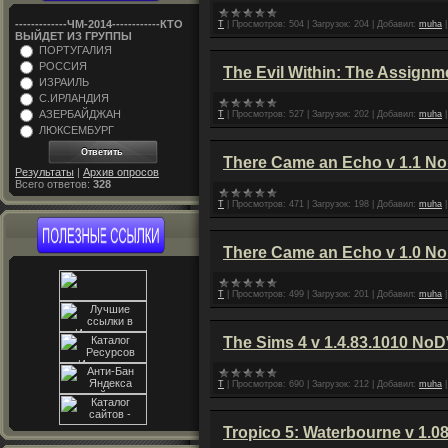
-------------ЧM-2014------------КТО
T
|
Просмотров:
504
|
Загрузок:
204
|
Добавил:
muha
ВЫЙДЕТ ИЗ ГРУППЫ
ПОРТУГАЛИЯ
РОССИЯ
The Evil Within: The Assign
ИЗРАИЛЬ
С.ИРЛАНДИЯ
АЗЕРБАЙДЖАН
T
|
Просмотров:
527
|
Загрузок:
202
|
Добавил:
muha
ЛЮКСЕМБУРГ
There Came an Echo v 1.1 N
Результаты
|
Архив опросов
Всего ответов:
328
T
|
Просмотров:
471
|
Загрузок:
198
|
Добавил:
muha
There Came an Echo v 1.0 N
T
|
Просмотров:
499
|
Загрузок:
201
|
Добавил:
muha
The Sims 4 v 1.4.83.1010 No
T
|
Просмотров:
690
|
Загрузок:
212
|
Добавил:
muha
Tropico 5: Waterbourne v 1.