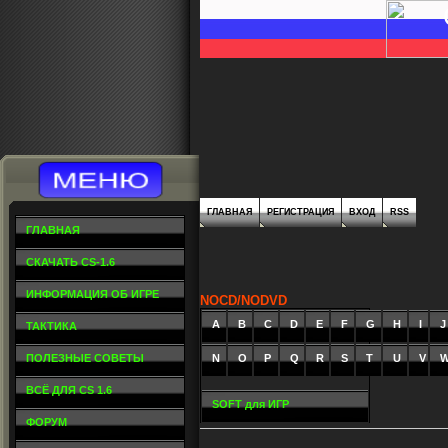
ГЛАВНАЯ
РЕГИСТРАЦИЯ
ВХОД
RSS
ГЛАВНАЯ
СКАЧАТЬ CS-1.6
ИНФОРМАЦИЯ ОБ ИГРЕ
NOCD/NODVD
A
_
B
_
C
_
D
_
E
_
F
_
G
_
H
_
I
_
J
ТАКТИКА
ПОЛЕЗНЫЕ СОВЕТЫ
N
O
P
Q
R
S
T
U
V
ВСЁ ДЛЯ CS 1.6
SOFT для ИГР
ФОРУМ