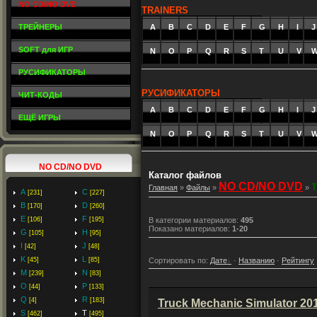
NO CD/NO DVD
TRAINERS
ТРЕЙНЕРЫ
A
_
B
_
C
_
D
_
E
_
F
_
G
_
H
_
I
_
J
SOFT для ИГР
N
O
P
Q
R
S
T
U
V
РУСИФИКАТОРЫ
РУСИФИКАТОРЫ
ЧИТ-КОДЫ
A
_
B
_
C
_
D
_
E
_
F
_
G
_
H
_
I
_
J
ЕЩЁ ИГРЫ
N
O
P
Q
R
S
T
U
V
NO CD/NO DVD
Каталог файлов
NO CD/NO DVD
T
Главная
»
Файлы
»
»
A
C
[231]
[227]
B
D
[170]
[260]
E
F
[106]
[195]
В категории материалов
:
495
Показано материалов
:
1-20
G
H
[105]
[95]
I
J
[42]
[48]
K
L
Сортировать по
:
Дате
·
Названию
·
Рейтингу
[45]
[85]
M
N
[239]
[83]
O
P
[44]
[133]
Q
R
[4]
[183]
Truck Mechanic Simulator 20
S
T
[462]
[495]