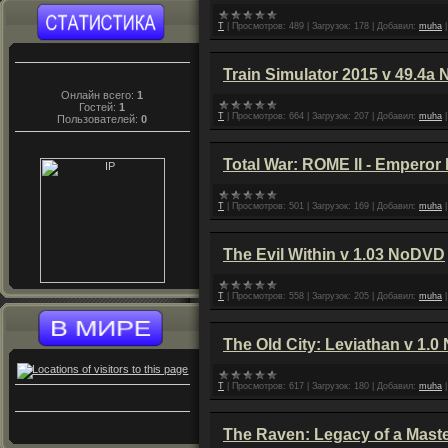
T
|
Просмотров:
489
|
Загрузок:
178
|
Добавил:
muha
Train Simulator 2015 v 49.4a
Онлайн всего:
1
Гостей:
1
T
|
Просмотров:
664
|
Загрузок:
207
|
Добавил:
muha
Пользователей:
0
Total War: ROME II - Emperor
T
|
Просмотров:
501
|
Загрузок:
169
|
Добавил:
muha
The Evil Within v 1.03 NoDVD
T
|
Просмотров:
558
|
Загрузок:
205
|
Добавил:
muha
The Old City: Leviathan v 1.
T
|
Просмотров:
617
|
Загрузок:
180
|
Добавил:
muha
The Raven: Legacy of a Master