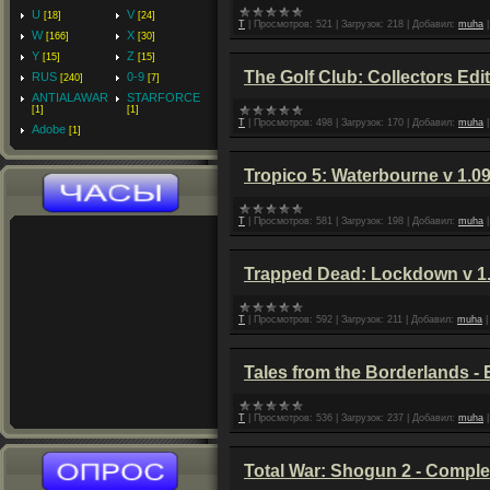
U
V
[18]
[24]
T
|
Просмотров:
521
|
Загрузок:
218
|
Добавил:
muha
W
X
[166]
[30]
Y
Z
[15]
[15]
The Golf Club: Collectors Edi
RUS
0-9
[240]
[7]
ANTIALAWAR
STARFORCE
[1]
[1]
T
|
Просмотров:
498
|
Загрузок:
170
|
Добавил:
muha
Adobe
[1]
Tropico 5: Waterbourne v 1.
T
|
Просмотров:
581
|
Загрузок:
198
|
Добавил:
muha
Trapped Dead: Lockdown v 
T
|
Просмотров:
592
|
Загрузок:
211
|
Добавил:
muha
Tales from the Borderlands -
T
|
Просмотров:
536
|
Загрузок:
237
|
Добавил:
muha
Total War: Shogun 2 - Comple