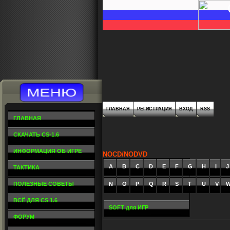
ГЛАВНАЯ
РЕГИСТРАЦИЯ
ВХОД
RSS
ГЛАВНАЯ
СКАЧАТЬ CS-1.6
ИНФОРМАЦИЯ ОБ ИГРЕ
NOCD/NODVD
A
_
B
_
C
_
D
_
E
_
F
_
G
_
H
_
I
_
J
ТАКТИКА
ПОЛЕЗНЫЕ СОВЕТЫ
N
O
P
Q
R
S
T
U
V
ВСЁ ДЛЯ CS 1.6
SOFT для ИГР
ФОРУМ