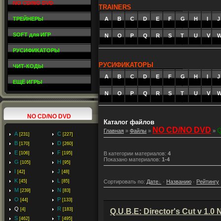
NO CD/NO DVD
TRAINERS
ТРЕЙНЕРЫ
A
_
B
_
C
_
D
_
E
_
F
_
G
_
H
_
I
_
J
SOFT для ИГР
N
O
P
Q
R
S
T
U
V
РУСИФИКАТОРЫ
РУСИФИКАТОРЫ
ЧИТ-КОДЫ
A
_
B
_
C
_
D
_
E
_
F
_
G
_
H
_
I
_
J
ЕЩЁ ИГРЫ
N
O
P
Q
R
S
T
U
V
NO CD/NO DVD
Каталог файлов
NO CD/NO DVD
Главная
»
Файлы
»
»
A
C
[231]
[227]
B
D
[170]
[260]
E
F
[106]
[195]
В категории материалов
:
4
Показано материалов
:
1-4
G
H
[105]
[95]
I
J
[42]
[48]
K
L
Сортировать по
:
Дате
·
Названию
·
Рейтингу
[45]
[85]
M
N
[239]
[83]
O
P
[44]
[133]
Q
R
[4]
[183]
Q.U.B.E: Director's Cut v 1.
S
T
[462]
[495]