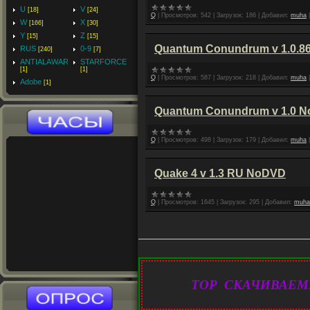
U
V
[18]
[24]
Q
|
Просмотров:
542
|
Загрузок:
186
|
Добавил:
muha
W
X
[166]
[30]
Y
Z
[15]
[15]
Quantum Conundrum v 1.0.8
RUS
0-9
[240]
[7]
ANTIALAWAR
STARFORCE
[1]
[1]
Q
|
Просмотров:
587
|
Загрузок:
218
|
Добавил:
muha
Adobe
[1]
Quantum Conundrum v 1.0 
Q
|
Просмотров:
498
|
Загрузок:
179
|
Добавил:
muha
Quake 4 v 1.3 RU NoDVD
Q
|
Просмотров:
1645
|
Загрузок:
295
|
Добавил:
muha
TOP СКАЧИВАЕМ