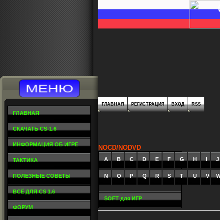
ГЛАВНАЯ
РЕГИСТРАЦИЯ
ВХОД
RSS
ГЛАВНАЯ
СКАЧАТЬ CS-1.6
ИНФОРМАЦИЯ ОБ ИГРЕ
NOCD/NODVD
A
_
B
_
C
_
D
_
E
_
F
_
G
_
H
_
I
_
J
ТАКТИКА
ПОЛЕЗНЫЕ СОВЕТЫ
N
O
P
Q
R
S
T
U
V
ВСЁ ДЛЯ CS 1.6
SOFT для ИГР
ФОРУМ