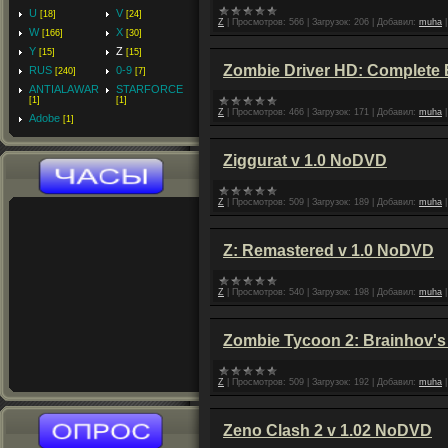
U
V
[18]
[24]
Z
|
Просмотров:
566
|
Загрузок:
206
|
Добавил:
muha
W
X
[166]
[30]
Y
Z
[15]
[15]
Zombie Driver HD: Complete 
RUS
0-9
[240]
[7]
ANTIALAWAR
STARFORCE
[1]
[1]
Z
|
Просмотров:
466
|
Загрузок:
171
|
Добавил:
muha
Adobe
[1]
Ziggurat v 1.0 NoDVD
Z
|
Просмотров:
509
|
Загрузок:
189
|
Добавил:
muha
Z: Remastered v 1.0 NoDVD
Z
|
Просмотров:
540
|
Загрузок:
198
|
Добавил:
muha
Zombie Tycoon 2: Brainhov'
Z
|
Просмотров:
509
|
Загрузок:
192
|
Добавил:
muha
Zeno Clash 2 v 1.02 NoDVD