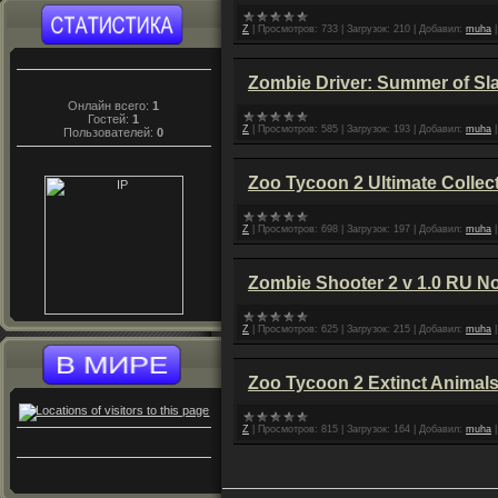
Z
|
Просмотров:
733
|
Загрузок:
210
|
Добавил:
muha
Zombie Driver: Summer of Sl
Онлайн всего:
1
Гостей:
1
Z
|
Просмотров:
585
|
Загрузок:
193
|
Добавил:
muha
Пользователей:
0
Zoo Tycoon 2 Ultimate Collect
Z
|
Просмотров:
698
|
Загрузок:
197
|
Добавил:
muha
Zombie Shooter 2 v 1.0 RU 
Z
|
Просмотров:
625
|
Загрузок:
215
|
Добавил:
muha
Zoo Tycoon 2 Extinct Animal
Z
|
Просмотров:
815
|
Загрузок:
164
|
Добавил:
muha