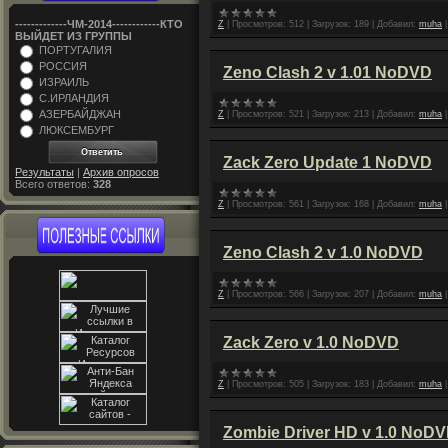
-------------ЧM-2014------------КТО
Z
|
Просмотров:
512
|
Загрузок:
189
|
Добавил:
muha
ВЫЙДЕТ ИЗ ГРУППЫ
ПОРТУГАЛИЯ
РОССИЯ
Zeno Clash 2 v 1.01 NoDVD
ИЗРАИЛЬ
С.ИРЛАНДИЯ
АЗЕРБАЙДЖАН
Z
|
Просмотров:
521
|
Загрузок:
213
|
Добавил:
muha
ЛЮКСЕМБУРГ
Zack Zero Update 1 NoDVD
Результаты
|
Архив опросов
Всего ответов:
328
Z
|
Просмотров:
561
|
Загрузок:
168
|
Добавил:
muha
Zeno Clash 2 v 1.0 NoDVD
Z
|
Просмотров:
566
|
Загрузок:
207
|
Добавил:
muha
Zack Zero v 1.0 NoDVD
Z
|
Просмотров:
505
|
Загрузок:
183
|
Добавил:
muha
Zombie Driver HD v 1.0 NoD